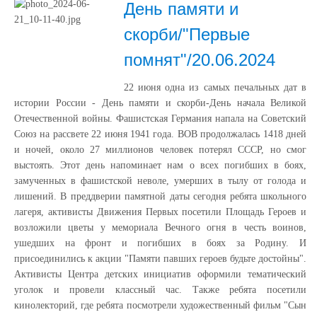
День памяти и
скорби/"Первые
помнят"/20.06.2024
22 июня одна из самых печальных дат в
истории России - День памяти и скорби-День начала Великой
Отечественной войны. Фашистская Германия напала на Советский
Союз на рассвете 22 июня 1941 года. ВОВ продолжалась 1418 дней
и ночей, около 27 миллионов человек потерял СССР, но смог
выстоять. Этот день напоминает нам о всех погибших в боях,
замученных в фашистской неволе, умерших в тылу от голода и
лишений. В преддверии памятной даты сегодня ребята школьного
лагеря, активисты Движения Первых посетили Площадь Героев и
возложили цветы у мемориала Вечного огня в честь воинов,
ушедших на фронт и погибших в боях за Родину. И
присоединились к акции "Памяти павших героев будьте достойны".
Активисты Центра детских инициатив оформили тематический
уголок и провели классный час. Также ребята посетили
кинолекторий, где ребята посмотрели художественный фильм "Сын