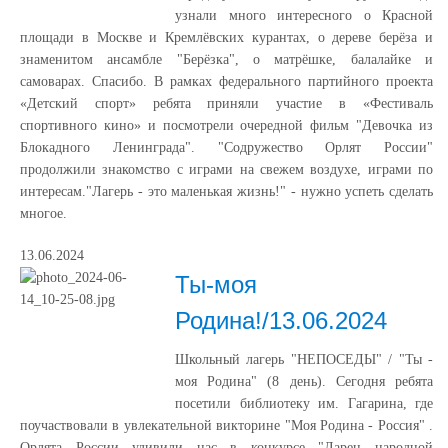
узнали много интересного о Красной
площади в Москве и Кремлёвских курантах, о дереве берёза и
знаменитом ансамбле "Берёзка", о матрёшке, балалайке и
самоварах. Спасибо. В рамках федерального партийного проекта
«Детский спорт» ребята приняли участие в «Фестиваль
спортивного кино» и посмотрели очередной фильм "Девочка из
Блокадного Ленинграда". "Содружество Орлят России"
продолжили знакомство с играми на свежем воздухе, играми по
интересам."Лагерь - это маленькая жизнь!" - нужно успеть сделать
многое.
13.06.2024
Ты-моя
Родина!/13.06.2024
Школьный лагерь "НЕПОСЕДЫ" / "Ты -
моя Родина" (8 день). Сегодня ребята
посетили библиотеку им. Гагарина, где
поучаствовали в увлекательной викторине "Моя Родина - Россия" .
Орлята России удивили нас в конкурсе "Ларец народной