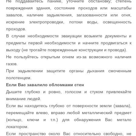
Не поддавайтесь панике, уточните обстановку; степень
повреждения здания, состояние проходов или масштабы
завалов, наличие задымления, загазованности или огня,
искрение электропроводки, потоки воды, освещенность
проходов.
В случае необходимости эвакуации возьмите документы и
предметы первой необходимости и начните продвигаться к
выходу (не трогайте поврежденные конструкции и провода).
Не пользуйтесь открытым огнем из-за возможного наличия
газов.
При задымлении защитите органы дыхания смоченным
полотенцем.
Если Вас завалило обломками стен
Дышите глубоко и ровно, голосом и стуком привлекайте
внимание людей.
Если вы находитесь глубоко от поверхности земли (завала),
перемещайте влево, вправо любой металлический предмет
(кольцо, ключи и т.п.) для обнаружения Вас метало
локатором.
Если пространство около Вас относительно свободно, не