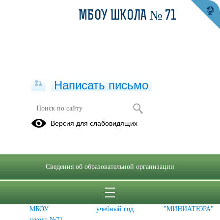
МБОУ ШКОЛА­­ № 71
Написать письмо
Воспитательная работа
Версия для слабовидящих
Программа
75 лет -
Трудовая
воспитания
Великой
бригада
победе!
Сведения об образовательной организации
Историко-
Внеурочная
Школьный
краеведческий
деятельность
музыкальный
музей
2025-2026
театр
МБОУ
учебный год
"МИНИАТЮРА"
школа №71