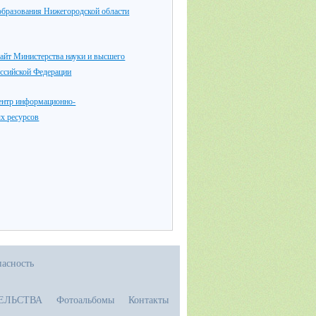
образования Нижегородской области
айт Министерства науки и высшего
оссийской Федерации
ентр информационно-
х ресурсов
асность
ЕЛЬСТВА
Фотоальбомы
Контакты