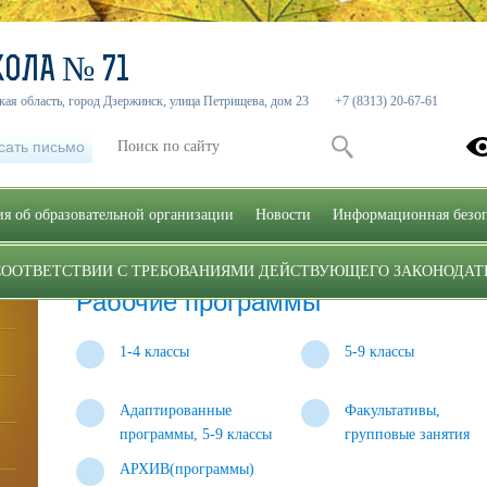
ОЛА­­ № 71
ая область, город Дзержинск, улица Петрищева, дом 23
+7 (8313) 20-67-61
сать письмо
я об образовательной организации
Новости
Информационная безоп
СООТВЕТСТВИИ С ТРЕБОВАНИЯМИ ДЕЙСТВУЮЩЕГО ЗАКОНОДАТ
Главная
»
Рабочие программы
Рабочие программы
1-4 классы
5-9 классы
Адаптированные
Факультативы,
программы, 5-9 классы
групповые занятия
АРХИВ(программы)