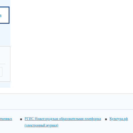
а
ственных
РГИС Нижегородская образовательная платформа
Культура.рф
(электронный журнал)