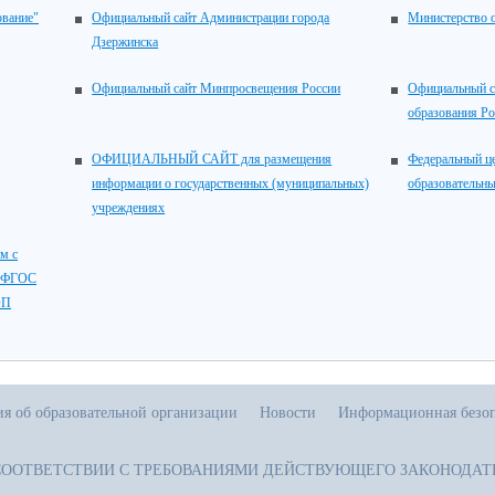
ование"
Официальный сайт Администрации города
Министерство 
Дзержинска
Официальный сайт Минпросвещения России
Официальный с
образования Р
ОФИЦИАЛЬНЫЙ САЙТ для размещения
Федеральный ц
информации о государственных (муниципальных)
образовательны
учреждениях
м с
, ФГОС
ОП
я об образовательной организации
Новости
Информационная безоп
СООТВЕТСТВИИ С ТРЕБОВАНИЯМИ ДЕЙСТВУЮЩЕГО ЗАКОНОДАТ