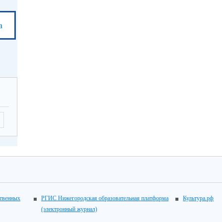
а
ственных
РГИС Нижегородская образовательная платформа
Культура.рф
(электронный журнал)