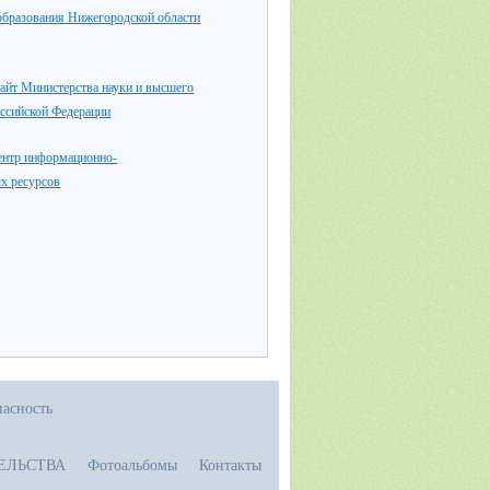
образования Нижегородской области
айт Министерства науки и высшего
оссийской Федерации
ентр информационно-
х ресурсов
асность
ЕЛЬСТВА
Фотоальбомы
Контакты