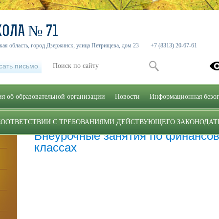
ОЛА­­ № 71
ая область, город Дзержинск, улица Петрищева, дом 23
+7 (8313) 20-67-61
сать письмо
я об образовательной организации
Новости
Информационная безоп
СООТВЕТСТВИИ С ТРЕБОВАНИЯМИ ДЕЙСТВУЮЩЕГО ЗАКОНОДАТ
Главная
»
Внеурочные занятия по финансовой грамотности в 1-4
Внеурочные занятия по финансов
классах