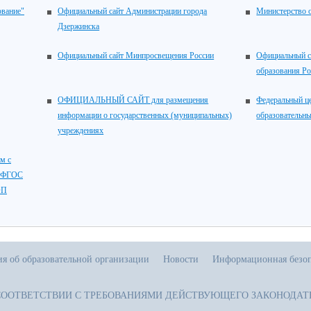
ование"
Официальный сайт Администрации города
Министерство 
Дзержинска
Официальный сайт Минпросвещения России
Официальный с
образования Р
ОФИЦИАЛЬНЫЙ САЙТ для размещения
Федеральный ц
информации о государственных (муниципальных)
образовательны
учреждениях
м с
, ФГОС
ОП
я об образовательной организации
Новости
Информационная безоп
СООТВЕТСТВИИ С ТРЕБОВАНИЯМИ ДЕЙСТВУЮЩЕГО ЗАКОНОДАТ