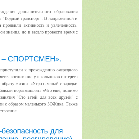
ждения дополнительного образования
а "Водный транспорт". В напряженной и
а проявили активность и увлеченность,
ои знания, но и весело провести время с
К – СПОРТСМЕН».
) приступили к прохождению очередного
яется воспитание у школьников интереса
 образу жизни. «Утро начинай с зарядки
робовали поразмышлять «Что ещё, помимо
занятия "Сто затей для всех друзей" с
ли с образом маленького ЗОЖика. Также
строение.
безопасность для
ление, реагирование)