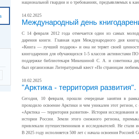
национальной гвардии и о требованиях, предъявляемых к кан
а
14.02.2025
Международный день книгодарен
С 14 февраля 2012 года отмечается один из самых моло
дарения книги. Главная идея Международного дня книго
«Книга — лучший подарок» и она не теряет своей ценност
книгодарения для обучающихся 1-5 классов активистами П
поддержке библиотекаря Микешиной С. А. и советника д
был организован Литературный квест «По страницам любимы
10.02.2025
"Арктика - территория развития".
Сегодня, 10 февраля, прошли очередные занятия в рамк
проходило освоение Арктики и чем уникален этот регион, 
«Арктика — территория развития». История исследования и
истории России. Земли этого снежного региона, примык
привлекали путешественников и исследователей. Не стали 
В 2025 году исполняется 500 лет с начала освоения Россией 