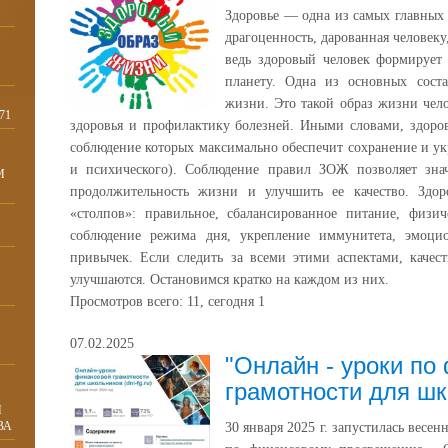
Здоровье — одна из самых главных 
драгоценность, дарованная человеку,
ведь здоровый человек формирует
планету. Одна из основных сост
жизни. Это такой образ жизни чело
71
здоровья и профилактику болезней. Иными словами, здоро
соблюдение которых максимально обеспечит сохранение и укр
и психического). Соблюдение правил ЗОЖ позволяет знач
М
продолжительность жизни и улучшить ее качество. Здо
«столпов»: правильное, сбалансированное питание, физич
соблюдение режима дня, укрепление иммунитета, эмоцио
привычек. Если следить за всеми этими аспектами, качес
улучшаются. Остановимся кратко на каждом из них.
Просмотров всего:
11
, сегодня
1
07.02.2025
"Онлайн - уроки по
грамотности для ш
И
ВА
30 января 2025 г. запустилась весе