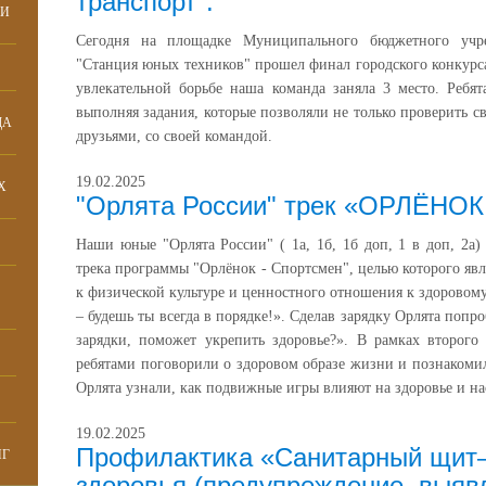
транспорт".
КИ
Сегодня на площадке Муниципального бюджетного учре
"Станция юных техников" прошел финал городского конкурс
увлекательной борьбе наша команда заняла 3 место. Ребят
выполняя задания, которые позволяли не только проверить св
ДА
друзьями, со своей командой.
19.02.2025
Х
"Орлята России" трек «ОРЛЁНО
Наши юные "Орлята России" ( 1а, 1б, 1б доп, 1 в доп, 2а
трека программы "Орлёнок - Спортсмен", целью которого явл
к физической культуре и ценностного отношения к здоровому
– будешь ты всегда в порядке!». Сделав зарядку Орлята поп
зарядки, поможет укрепить здоровье?». В рамках второго 
ребятами поговорили о здоровом образе жизни и познакоми
Орлята узнали, как подвижные игры влияют на здоровье и на
19.02.2025
Профилактика «Санитарный щит–
НГ
здоровья (предупреждение, выяв