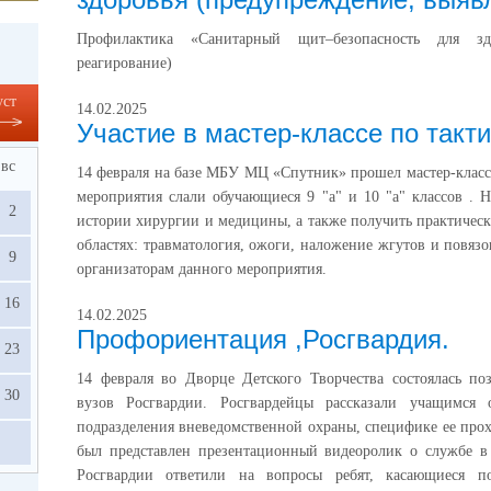
Профилактика «Санитарный щит–безопасность для здо
реагирование)
уст
14.02.2025
Участие в мастер-классе по такт
вс
14 февраля на базе МБУ МЦ «Спутник» прошел мастер-класс
мероприятия слали обучающиеся 9 "а" и 10 "а" классов . 
2
истории хирургии и медицины, а также получить практиче
областях: травматология, ожоги, наложение жгутов и повяз
9
организаторам данного мероприятия.
16
14.02.2025
Профориентация ,Росгвардия.
23
14 февраля во Дворце Детского Творчества состоялась поз
30
вузов Росгвардии. Росгвардейцы рассказали учащимся
подразделения вневедомственной охраны, специфике ее про
был представлен презентационный видеоролик о службе в
Росгвардии ответили на вопросы ребят, касающиеся 