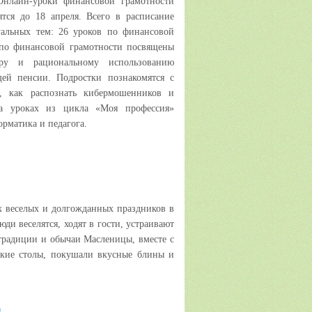
нлайн-уроки финансовой грамотности
ятся до 18 апреля. Всего в расписание
уальных тем: 26 уроков по финансовой
 по финансовой грамотности посвящены
ру и рациональному использованию
щей пенсии. Подростки познакомятся с
т, как распознать кибермошенников и
На уроках из цикла «Моя профессия»
рматика и педагога.
 веселых и долгожданных праздников в
юди веселятся, ходят в гости, устраивают
традиции и обычаи Масленицы, вместе с
ские столы, покушали вкусные блины и