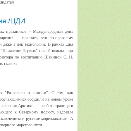
дидатам.
ия./ЦДИ
дых праздников – Международный день
дарения — показать, что по-прежнему
и даже в век технологий. В рамках Дня
О "Движение Первых" нашей школы, при
иректора по воспитанию Шаниной С. Н.
х сказок».
ах "Разговоры о важном". О том, как
с обучающимися обсудили на новом уроке
 освоения Арктики — особая страница в
ающего к Северному полюсу, издревле
исключением и русские мореплаватели. А
Северного морского пути.