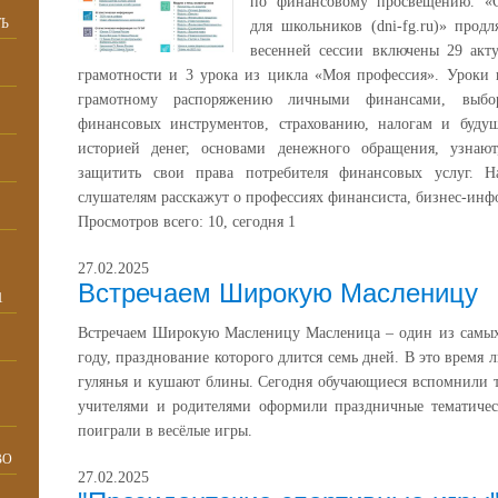
по финансовому просвещению. «О
Ь
для школьников (dni-fg.ru)» продл
весенней сессии включены 29 акт
грамотности и 3 урока из цикла «Моя профессия». Уроки
грамотному распоряжению личными финансами, выбо
финансовых инструментов, страхованию, налогам и буду
историей денег, основами денежного обращения, узнаю
защитить свои права потребителя финансовых услуг. 
слушателям расскажут о профессиях финансиста, бизнес-инфо
Просмотров всего:
10
, сегодня
1
27.02.2025
Встречаем Широкую Масленицу
1
Встречаем Широкую Масленицу Масленица – один из самых
году, празднование которого длится семь дней. В это время л
гулянья и кушают блины. Сегодня обучающиеся вспомнили 
учителями и родителями оформили праздничные тематиче
поиграли в весёлые игры.
ВО
27.02.2025